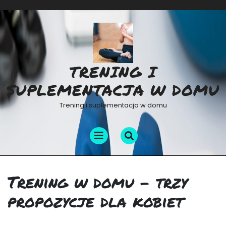
Skip
to
content
TRENING I
SUPLEMENTACJA W DOMU
Trening i suplementacja w domu
Open
Menu
Trening w domu – trzy
propozycje dla kobiet